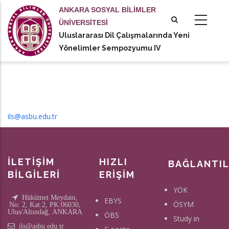
Ana
ANKARA SOSYAL BİLİMLER
içeriğe
ÜNİVERSİTESİ
atla
Uluslararası Dil Çalışmalarında Yeni
tional actions
Yönelimler Sempozyumu IV
ils@asbu.edu.tr
İLETİŞİM
HIZLI
BAĞLANTI
BİLGİLERİ
ERİŞİM
YÖK
Hükümet Meydanı,
EBYS
ÖSYM
No: 2, Kat:2, PK:06030,
Ulus/Altındağ, ANKARA
ÖBS
Study in
ils@asbu.edu.tr